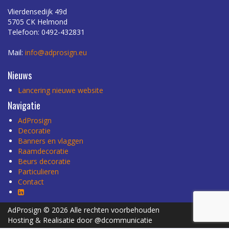
Vlierdensedijk 49d
5705 CK Helmond
Telefoon: 0492-432831
Mail:
info@adprosign.eu
Nieuws
Lancering nieuwe website
Navigatie
AdProsign
Decoratie
Banners en vlaggen
Raamdecoratie
Beurs decoratie
Particulieren
Contact
AdProsign © 2026 Alle rechten voorbehouden
Hosting & Realisatie door @dcommunicatie