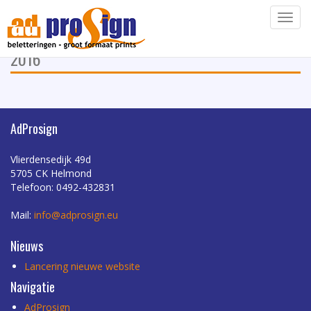
rolbanner_san_marcos_1
Navig
5 oktober
2016
AdProsign
Vlierdensedijk 49d
5705 CK Helmond
Telefoon: 0492-432831
Mail:
info@adprosign.eu
Nieuws
Lancering nieuwe website
Navigatie
AdProsign