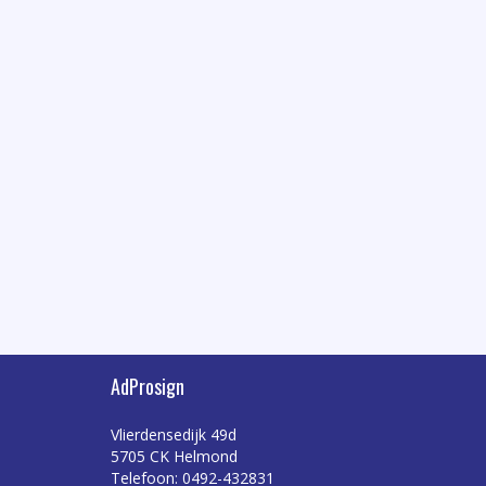
AdProsign
Vlierdensedijk 49d
5705 CK Helmond
Telefoon: 0492-432831