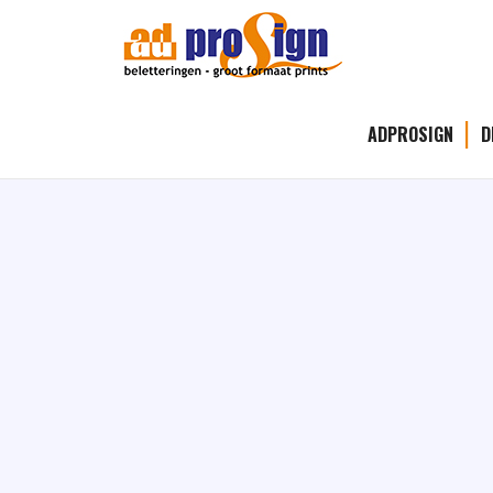
p1010761
6 oktober 2016
ADPROSIGN
D