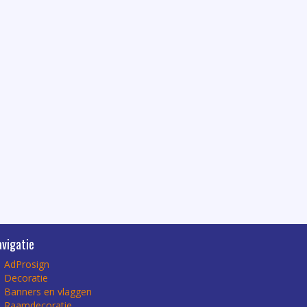
avigatie
AdProsign
Decoratie
Banners en vlaggen
Raamdecoratie