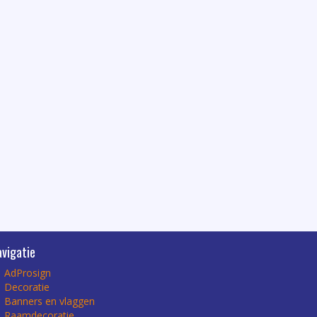
avigatie
AdProsign
Decoratie
Banners en vlaggen
Raamdecoratie