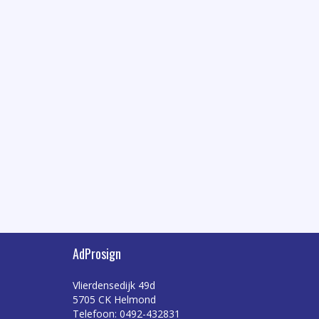
AdProsign
Vlierdensedijk 49d
5705 CK Helmond
Telefoon: 0492-432831