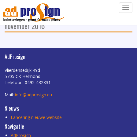
particulieren-geboortebord
Navig
21
november 2016
AdProsign
Vlierdensedijk 49d
5705 CK Helmond
Telefoon: 0492-432831
Mail:
info@adprosign.eu
Nieuws
Lancering nieuwe website
Navigatie
AdProsign