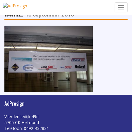
ban2
Navig
15 september 2016
AdProsign
Vlierdensedijk 49d
5705 CK Helmond
Telefoon: 0492-432831